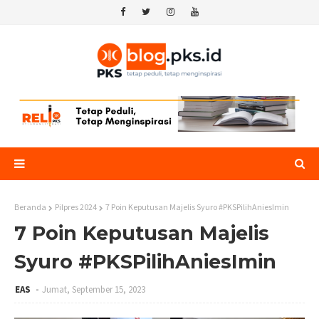
Beranda
Pilpres 2024
7 Poin Keputusan Majelis Syuro #PKSPilihAniesImin
7 Poin Keputusan Majelis
Syuro #PKSPilihAniesImin
EAS
Jumat, September 15, 2023